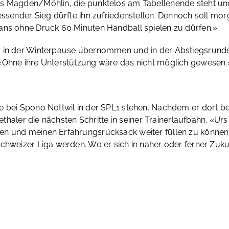
Magden/Möhlin, die punktelos am Tabellenende steht und ber
essender Sieg dürfte ihn zufriedenstellen. Dennoch soll mo
Fans ohne Druck 60 Minuten Handball spielen zu dürfen.»
 in der Winterpause übernommen und in der Abstiegsrunde b
 «Ohne ihre Unterstützung wäre das nicht möglich gewesen.
 bei Spono Nottwil in der SPL1 stehen. Nachdem er dort bere
lethaler die nächsten Schritte in seiner Trainerlaufbahn. «Ur
n und meinen Erfahrungsrücksack weiter füllen zu können»,
chweizer Liga werden. Wo er sich in naher oder ferner Zukun