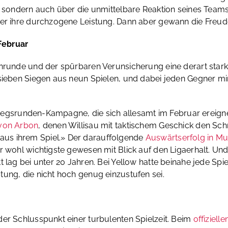
l, sondern auch über die unmittelbare Reaktion seines Team
über ihre durchzogene Leistung. Dann aber gewann die Fre
Februar
inrunde und der spürbaren Verunsicherung eine derart stark
 sieben Siegen aus neun Spielen, und dabei jeden Gegner m
bstiegsrunden-Kampagne, die sich allesamt im Februar ereig
 von Arbon
, denen Willisau mit taktischem Geschick den Sc
us ihrem Spiel.» Der darauffolgende
Auswärtserfolg in Mu
r wohl wichtigste gewesen mit Blick auf den Ligaerhalt. Un
t lag bei unter 20 Jahren. Bei Yellow hatte beinahe jede Spi
ung, die nicht hoch genug einzustufen sei.
der Schlusspunkt einer turbulenten Spielzeit. Beim
offiziel