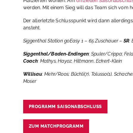
Platzierten Wohlen. Am
offiziellen Saisonabschl
werden. Mit einem Sieg will das Team sich vom he
Der allerletzte Schlusspunkt wird dann allerdin
ansteht.
Siggenthal Station goEasy 1 – 65 Zuschauer –
SR
:
Siggenthal/Baden-Endingen
: Spuler/Crippa; Feld
Coach
: Mathys, Hayoz, Hiltmann, Eckert-Klein
Willisau
: Mehr/Roos; Büchli(7), Tolusso(1), Schache
Moser
PROGRAMM SAISONABSCHLUSS
ZUM MATCHPROGRAMM