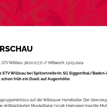
ORSCHAU
STV Willisau 36:20 (17:7) // Mittwoch, 13.03.2024
s STV Willisau bei Spitzenreiterin SG Siggenthal/Baden-
chon früh ein Duell auf Augenhöhe.
igagruppenkrösus auf die Willisauer Handballer. Der überz
drittplatzierten Muotathaler (35:28-Heimsieg) machte Mut