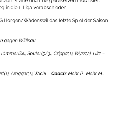
etzten Kräfte und Energiereserven mobilisiert
 in die 1. Liga verabschieden.
 SG Horgen/Wädenswil das letzte Spiel der Saison
in gegen Willisau
Hämmerli(4), Spuler(5/3), Crippa(1), Wyss(2), Hitz –
t(1), Aregger(1), Wicki –
Coach
: Mehr P., Mehr M.,