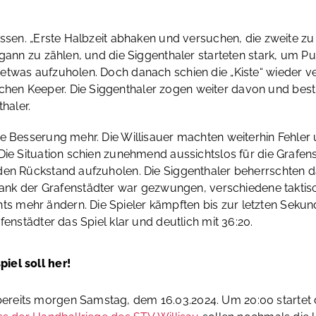
lassen. „Erste Halbzeit abhaken und versuchen, die zweite 
gann zu zählen, und die Siggenthaler starteten stark, um Pun
twas aufzuholen. Doch danach schien die „Kiste“ wieder ver
n Keeper. Die Siggenthaler zogen weiter davon und bestraf
haler.
ne Besserung mehr. Die Willisauer machten weiterhin Fehler
Die Situation schien zunehmend aussichtslos für die Grafen
den Rückstand aufzuholen. Die Siggenthaler beherrschten das
bank der Grafenstädter war gezwungen, verschiedene takt
 mehr ändern. Die Spieler kämpften bis zur letzten Sekun
fenstädter das Spiel klar und deutlich mit 36:20.
iel soll her!
reits morgen Samstag, dem 16.03.2024. Um 20:00 startet da