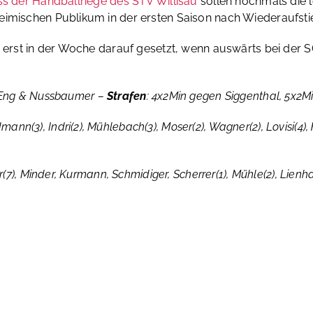
uss der Handballriege des STV Willisau
sollen nochmals die l
imischen Publikum in der ersten Saison nach Wiederaufstieg
gs erst in der Woche darauf gesetzt, wenn auswärts bei der
 Eng & Nussbaumer –
Strafen
: 4x2Min gegen Siggenthal, 5x2M
mann(3), Indri(2), Mühlebach(3), Moser(2), Wagner(2), Lovisi(4), 
r(7), Minder, Kurmann, Schmidiger, Scherrer(1), Mühle(2), Lienhar