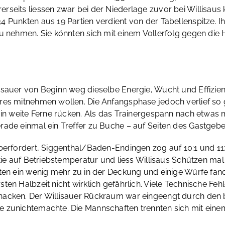
rerseits liessen zwar bei der Niederlage zuvor bei Willi
4 Punkten aus 19 Partien verdient von der Tabellenspitze.
u nehmen. Sie könnten sich mit einem Vollerfolg gegen die H
isauer von Beginn weg dieselbe Energie, Wucht und Effizie
ares mitnehmen wollen. Die Anfangsphase jedoch verlief so
 in weite Ferne rücken. Als das Trainergespann nach etwas 
rade einmal ein Treffer zu Buche – auf Seiten des Gastgebe
überfordert, Siggenthal/Baden-Endingen zog auf 10:1 und 1
rtie auf Betriebstemperatur und liess Willisaus Schützen ma
gten ein wenig mehr zu in der Deckung und einige Würfe fa
en Halbzeit nicht wirklich gefährlich. Viele Technische Feh
nacken. Der Willisauer Rückraum war eingeengt durch den b
 zunichtemachte. Die Mannschaften trennten sich mit einem