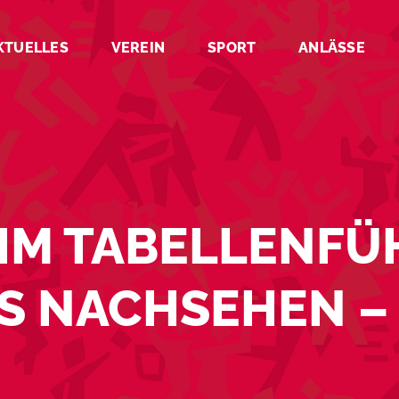
KTUELLES
VEREIN
SPORT
ANLÄSSE
EIM TABELLENF
S NACHSEHEN –