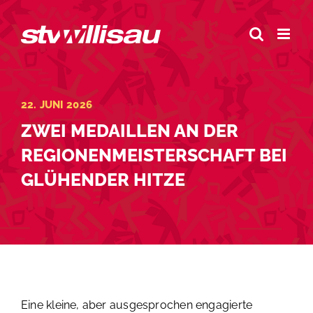
Zum
Inhalt
springen
22. JUNI 2026
ZWEI MEDAILLEN AN DER
REGIONENMEISTERSCHAFT BEI
GLÜHENDER HITZE
Eine kleine, aber ausgesprochen engagierte