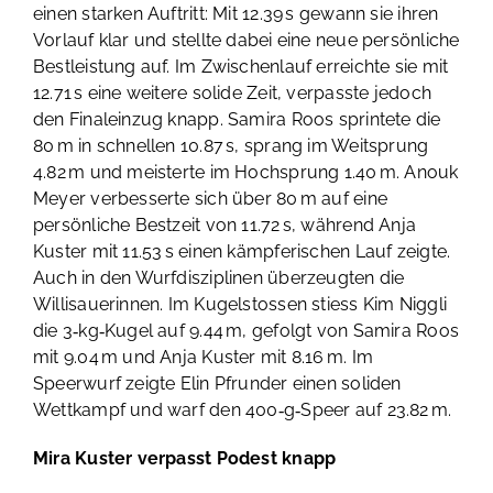
einen starken Auftritt: Mit 12.39 s gewann sie ihren
Vorlauf klar und stellte dabei eine neue persönliche
Bestleistung auf. Im Zwischenlauf erreichte sie mit
12.71 s eine weitere solide Zeit, verpasste jedoch
den Finaleinzug knapp. Samira Roos sprintete die
80 m in schnellen 10.87 s, sprang im Weitsprung
4.82 m und meisterte im Hochsprung 1.40 m. Anouk
Meyer verbesserte sich über 80 m auf eine
persönliche Bestzeit von 11.72 s, während Anja
Kuster mit 11.53 s einen kämpferischen Lauf zeigte.
Auch in den Wurfdisziplinen überzeugten die
Willisauerinnen. Im Kugelstossen stiess Kim Niggli
die 3‑kg‑Kugel auf 9.44 m, gefolgt von Samira Roos
mit 9.04 m und Anja Kuster mit 8.16 m. Im
Speerwurf zeigte Elin Pfrunder einen soliden
Wettkampf und warf den 400‑g‑Speer auf 23.82 m.
Mira Kuster verpasst Podest knapp