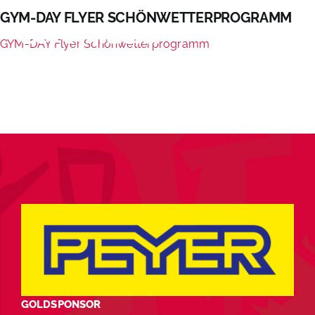
Zum
GYM-DAY FLYER SCHÖNWETTERPROGRAMM
Inhalt
springen
GYM-DAY Flyer Schönwetterprogramm
GOLDSPONSOR