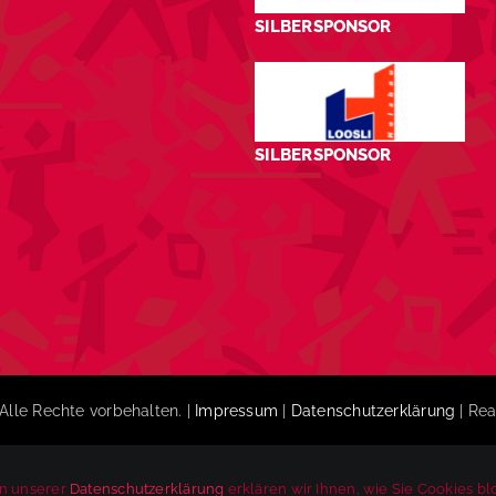
SILBERSPONSOR
SILBERSPONSOR
Alle Rechte vorbehalten. |
Impressum
|
Datenschutzerklärung
| Rea
In unserer
Datenschutzerklärung
erklären wir Ihnen, wie Sie Cookies b