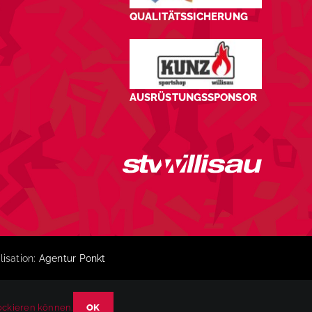
QUALITÄTSSICHERUNG
AUSRÜSTUNGSSPONSOR
lisation:
Agentur Ponkt
lockieren können.
OK