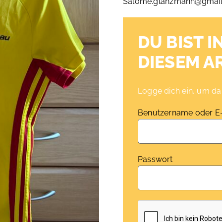
Salome.glanzmann@gmai
DU BIST I
DIESEM A
Logge dich ein, um das
Benutzername oder E
Passwort