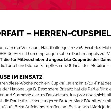
RFAIT – HERREN-CUPSPIEL
nteam der Willisauer Handballriege im 1/16-Final des Mobi
 DHB Rotweiss Thun empfangen sollen. Doch mangels zur V
ET die für Mittwochabend angesetzte Cuppartie der Dam
tie forfait und stehen kampflos im 1/8-Final des Mobiliar H
USE IM EINSATZ
rren diese Woche noch ein Cupknüller an: Im 1/16-Final d
der Nationalliga B. Besondere Brisanz hat die Partie für d
uer und Stammspieler im Fanionteam, trug vor noch nicht a
st die Partie für seinen jüngeren Bruder Mark Büchli, der m
ufläuft. Beim Aufeinandertreffen am Freitag wird Mark jedo