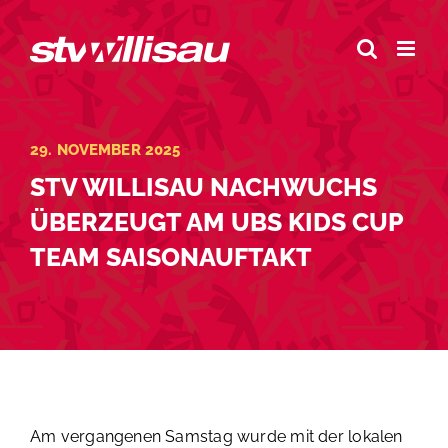
Zum
Inhalt
springen
29. NOVEMBER 2025
STV WILLISAU NACHWUCHS
ÜBERZEUGT AM UBS KIDS CUP
TEAM SAISONAUFTAKT
Am vergangenen Samstag wurde mit der lokalen