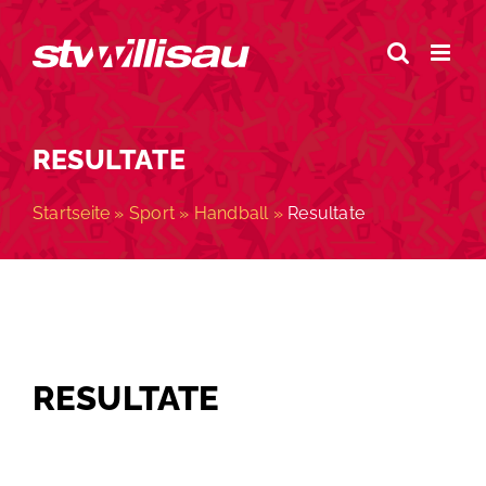
Zum
Inhalt
springen
RESULTATE
Startseite
»
Sport
»
Handball
»
Resultate
RESULTATE