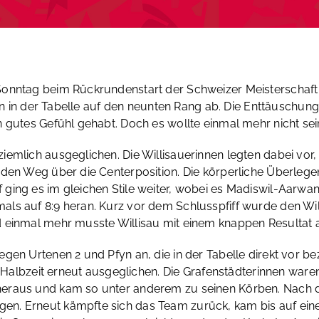
onntag beim Rückrundenstart der Schweizer Meisterschaft i
hten in der Tabelle auf den neunten Rang ab. Die Enttäuschu
 gutes Gefühl gehabt. Doch es wollte einmal mehr nicht sein
iemlich ausgeglichen. Die Willisauerinnen legten dabei vor
den Weg über die Centerposition. Die körperliche Überlegen
 ging es im gleichen Stile weiter, wobei es Madiswil-Aarw
ls auf 8:9 heran. Kurz vor dem Schlusspfiff wurde den Wi
 einmal mehr musste Willisau mit einem knappen Resultat al
gen Urtenen 2 und Pfyn an, die in der Tabelle direkt vor b
te Halbzeit erneut ausgeglichen. Die Grafenstädterinnen war
eraus und kam so unter anderem zu seinen Körben. Nach d
n. Erneut kämpfte sich das Team zurück, kam bis auf ein