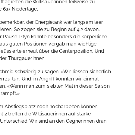
 agierten die Willisauerinnen teilweise zu
e 6:9-Niederlage.
bemerkbar, der Energietank war langsam leer.
cieren. So zogen sie zu Beginn auf 4:2 davon.
ur Pause. Pfyn konnte besonders die körperliche
 aus guten Positionen vergab man wichtige
eüssierte erneut über die Centerposition. Und
 der Thurgauerinnen.
hmid schwierig zu sagen. «Wir liessen sicherlich
n zu tun. Und im Angriff konnten wir einmal
n. «Wenn man zum siebten Mal in dieser Saison
krampft.»
vom Abstiegsplatz noch hocharbeiten können.
2 treffen die Willisauerinnen auf starke
 Unterschied. Wir sind an den Gegnerinnen dran.