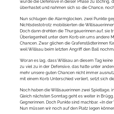
wurde die Defensive in dieser Phase zu löchrig, d
überhastet und nahmen sich so die Chance, noch 
Nun schlugen die Alarmglocken, zwei Punkte geg
Nichtsdestotrotz mobilisierten die Willisauerinne
Doch dann drehten die Thurgauerinnen auf, sie tr
Überlegenheit unter dem Korb ein ums andere Ma
Chancen. Zwar glichen die Grafenstädterinnen fün
weil Willisau beim letzten Angriff den Ball noch
Woran es lag, dass Willisau an diesem Tag keine 
zu viel zu in der Defensive, das hatte unter and
mehr unsere guten Chancen nicht immer ausnutz
mit einem Korb Unterschied verliert, setzt sich 
Noch haben die Willisauerinnen zwei Spieltage, 
Gleich nächsten Sonntag geht es weiter in Brügg.
Gegnerinnen. Doch Punkte sind machbar. «In der V
Nun müssen wir noch auf den Platz legen können