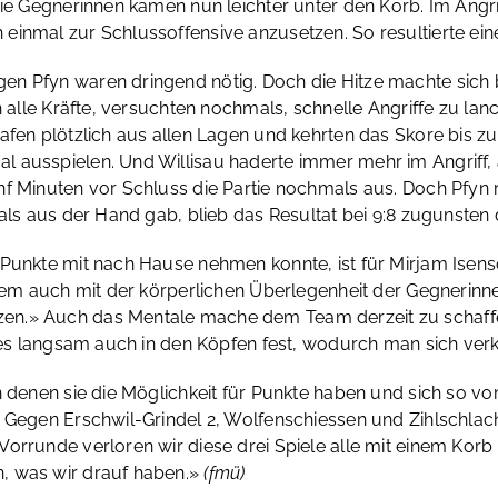
ie Gegnerinnen kamen nun leichter unter den Korb. Im Angriff
einmal zur Schlussoffensive anzusetzen. So resultierte ein
en Pfyn waren dringend nötig. Doch die Hitze machte sich 
n alle Kräfte, versuchten nochmals, schnelle Angriffe zu lan
afen plötzlich aus allen Lagen und kehrten das Skore bis z
l ausspielen. Und Willisau haderte immer mehr im Angriff,
f Minuten vor Schluss die Partie nochmals aus. Doch Pfyn r
mals aus der Hand gab, blieb das Resultat bei 9:8 zugunsten
Punkte mit nach Hause nehmen konnte, ist für Mirjam Isensc
erem auch mit der körperlichen Überlegenheit der Gegnerinne
en.» Auch das Mentale mache dem Team derzeit zu schaffe
dies langsam auch in den Köpfen fest, wodurch man sich ver
in denen sie die Möglichkeit für Punkte haben und sich so 
 Gegen Erschwil-Grindel 2, Wolfenschiessen und Zihlschlacht 
orrunde verloren wir diese drei Spiele alle mit einem Korb
, was wir drauf haben.»
(fmü)