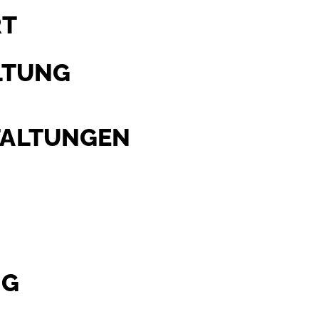
RT
KTUELLES
VEREIN
SPORT
ANLÄSSE
LTUNG
TALTUNGEN
NG