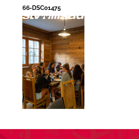
Zum
66-DSC01475
Inhalt
A
springen