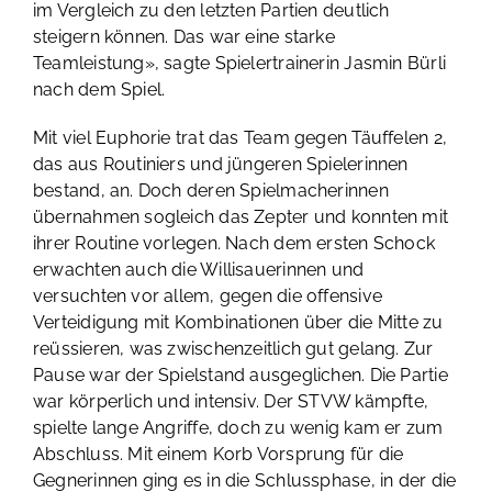
im Vergleich zu den letzten Partien deutlich
steigern können. Das war eine starke
Teamleistung», sagte Spielertrainerin Jasmin Bürli
nach dem Spiel.
Mit viel Euphorie trat das Team gegen Täuffelen 2,
das aus Routiniers und jüngeren Spielerinnen
bestand, an. Doch deren Spielmacherinnen
übernahmen sogleich das Zepter und konnten mit
ihrer Routine vorlegen. Nach dem ersten Schock
erwachten auch die Willisauerinnen und
versuchten vor allem, gegen die offensive
Verteidigung mit Kombinationen über die Mitte zu
reüssieren, was zwischenzeitlich gut gelang. Zur
Pause war der Spielstand ausgeglichen. Die Partie
war körperlich und intensiv. Der STVW kämpfte,
spielte lange Angriffe, doch zu wenig kam er zum
Abschluss. Mit einem Korb Vorsprung für die
Gegnerinnen ging es in die Schlussphase, in der die