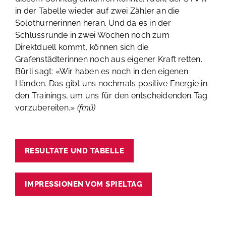
in der Tabelle wieder auf zwei Zähler an die
Solothurnerinnen heran. Und da es in der
Schlussrunde in zwei Wochen noch zum
Direktduell kommt, können sich die
Grafenstädterinnen noch aus eigener Kraft retten.
Bürli sagt: «Wir haben es noch in den eigenen
Händen. Das gibt uns nochmals positive Energie in
den Trainings, um uns für den entscheidenden Tag
vorzubereiten.»
(fmü)
RESULTATE UND TABELLE
IMPRESSIONEN VOM SPIELTAG