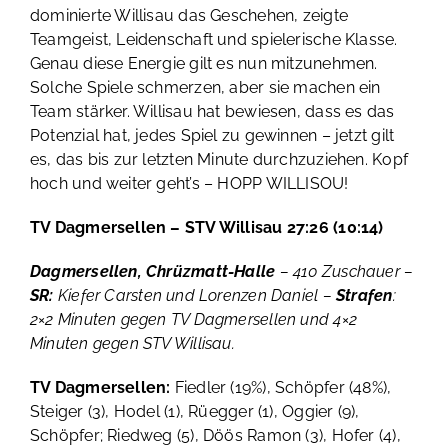
dominierte Willisau das Geschehen, zeigte
Teamgeist, Leidenschaft und spielerische Klasse.
Genau diese Energie gilt es nun mitzunehmen.
Solche Spiele schmerzen, aber sie machen ein
Team stärker. Willisau hat bewiesen, dass es das
Potenzial hat, jedes Spiel zu gewinnen – jetzt gilt
es, das bis zur letzten Minute durchzuziehen. Kopf
hoch und weiter geht’s – HOPP WILLISOU!
TV Dagmersellen – STV Willisau 27:26 (10:14)
Dagmersellen, Chrüzmatt-Halle
– 410 Zuschauer –
SR:
Kiefer Carsten und Lorenzen Daniel –
Strafen
:
2×2 Minuten gegen TV Dagmersellen und 4×2
Minuten gegen STV Willisau.
TV Dagmersellen:
Fiedler (19%), Schöpfer (48%),
Steiger (3), Hodel (1), Rüegger (1), Oggier (9),
Schöpfer; Riedweg (5), Döös Ramon (3), Hofer (4),