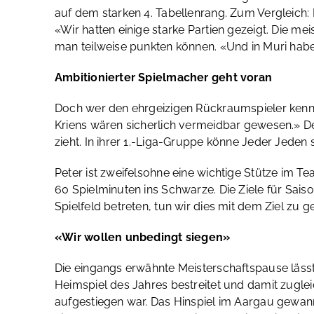
auf dem starken 4. Tabellenrang. Zum Vergleich: 
«Wir hatten einige starke Partien gezeigt. Die m
man teilweise punkten können. «Und in Muri habe
Ambitionierter Spielmacher geht voran
Doch wer den ehrgeizigen Rückraumspieler kennt, 
Kriens wären sicherlich vermeidbar gewesen.» De
zieht. In ihrer 1.-Liga-Gruppe könne Jeder Jede
Peter ist zweifelsohne eine wichtige Stütze im Tea
60 Spielminuten ins Schwarze. Die Ziele für Sai
Spielfeld betreten, tun wir dies mit dem Ziel zu 
«Wir wollen unbedingt siegen»
Die eingangs erwähnte Meisterschaftspause läss
Heimspiel des Jahres bestreitet und damit zugleich
aufgestiegen war. Das Hinspiel im Aargau gewann