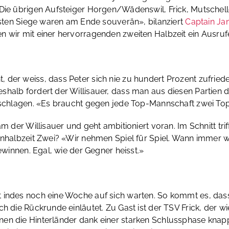
Die übrigen Aufsteiger Horgen/Wädenswil, Frick, Mutschelle
eisten Siege waren am Ende souverän», bilanziert
Captain Jan
n wir mit einer hervorragenden zweiten Halbzeit ein Ausruf
der weiss, dass Peter sich nie zu hundert Prozent zufriede
shalb fordert der Willisauer, dass man aus diesen Partien
n schlagen. «Es braucht gegen jede Top-Mannschaft zwei To
m der Willisauer und geht ambitioniert voran. Im Schnitt trif
sonhalbzeit Zwei? «Wir nehmen Spiel für Spiel. Wann immer
gewinnen. Egal, wie der Gegner heisst.»
t indes noch eine Woche auf sich warten. So kommt es, das
 die Rückrunde einläutet. Zu Gast ist der TSV Frick, der wie
en die Hinterländer dank einer starken Schlussphase knapp