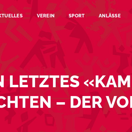
KTUELLES
VEREIN
SPORT
ANLÄSSE
IN LETZTES «KA
HTEN – DER VO