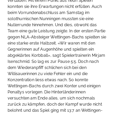
verdauen. Mit einem Punkt aus neun Spielen
konnten sie ihre Erwartungen nicht erfüllen. Auch
beim Vorrundenabschluss am Samstag im
solothurnischen Nunningen mussten sie eine
Nullerrunde hinnehmen. Und dies, obwohl das
Team eine gute Leistung zeigte. In der ersten Partie
gegen NLA-Absteiger Wettingen-Bachs spielten sie
eine starke erste Halbzeit. «Wir waren mit den
Gegnerinnen auf Augenhöhe und spielten ein
abgeklärtes Korbball», sagt Spielertrainerin Mirjam
Isenschmid. So lag es zur Pause 5:5. Doch nach
dem Wiederanpfiff schlichen sich bei den
Willisauerinnen zu viele Fehler ein und die
Konzentration liess etwas nach. So konnte
Wettingen-Bachs durch zwei Konter und einigen
Penaltys vorlegen. Die Hinterländerinnen
versuchten am Ende alles, um sich nochmals
zurück zu kämpfen, doch der Kampf wurde nicht
belohnt und das Spiel ging mit 13:7 an Wettingen-