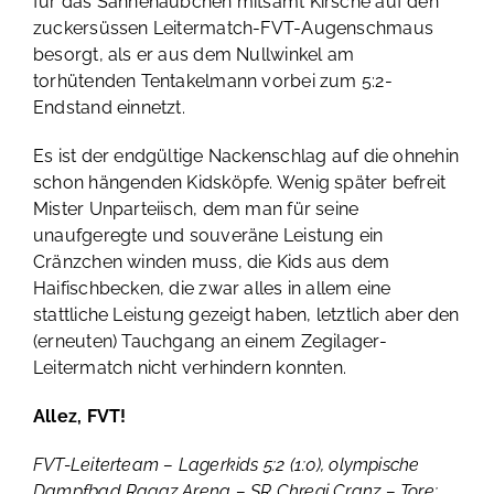
für das Sahnehäubchen mitsamt Kirsche auf den
zuckersüssen Leitermatch-FVT-Augenschmaus
besorgt, als er aus dem Nullwinkel am
torhütenden Tentakelmann vorbei zum 5:2-
Endstand einnetzt.
Es ist der endgültige Nackenschlag auf die ohnehin
schon hängenden Kidsköpfe. Wenig später befreit
Mister Unparteiisch, dem man für seine
unaufgeregte und souveräne Leistung ein
Cränzchen winden muss, die Kids aus dem
Haifischbecken, die zwar alles in allem eine
stattliche Leistung gezeigt haben, letztlich aber den
(erneuten) Tauchgang an einem Zegilager-
Leitermatch nicht verhindern konnten.
Allez, FVT!
FVT-Leiterteam – Lagerkids 5:2 (1:0), olympische
Dampfbad Ragaz Arena – SR Chregi Cranz – Tore: