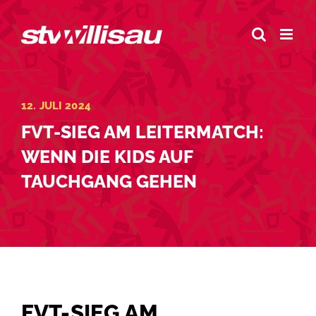
Zum
Inhalt
springen
12. JULI 2024
FVT-SIEG AM LEITERMATCH:
WENN DIE KIDS AUF
TAUCHGANG GEHEN
FVT-SIEG AM