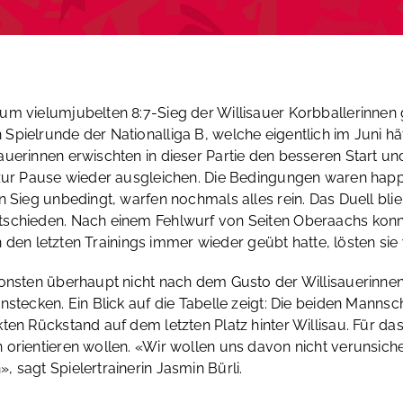
um vielumjubelten 8:7-Sieg der Willisauer Korbballerinnen 
pielrunde der Nationalliga B, welche eigentlich im Juni hä
erinnen erwischten in dieser Partie den besseren Start und 
 zur Pause wieder ausgleichen. Die Bedingungen waren happ
 Sieg unbedingt, warfen nochmals alles rein. Das Duell blie
ntschieden. Nach einem Fehlwurf von Seiten Oberaachs kon
 in den letzten Trainings immer wieder geübt hatte, lösten s
nsonsten überhaupt nicht nach dem Gusto der Willisauerinn
nstecken. Ein Blick auf die Tabelle zeigt: Die beiden Manns
ten Rückstand auf dem letzten Platz hinter Willisau. Für d
 orientieren wollen. «Wir wollen uns davon nicht verunsich
 sagt Spielertrainerin Jasmin Bürli.