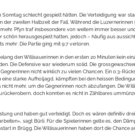
em Sonntag schlecht gespielt hätten. Die Verteidigung war st
in der zweiten Halbzeit der Fall. Während die Luzernerinne
mehr. Pfyn traf insbesondere von weitem immer besser und 
er schön herausgespielt hatten, jedoch – häufig aus aussich
 mehr: Die Partie ging mit 9:7 verloren.
gelang den Willisauerinnen in den ersten 20 Minuten kein ein
den. Die Defensive war wiederum solid. Die grossgewachse
gnerinnen nicht wirklich zu vielen Chancen. Ein 0:3-Rück
en eine starke Aufholjagd, kämpften bei den heissen Bedin
es nicht mehr, um die Gegnerinnen noch abzufangen. Die Wi
zurückerobern, doch konnten es nicht in Zählbares ummünze
stung und haben gut verteidigt. Doch es wären definitiv dre
beiten», sagt Bürli. Für die Spielerinnen gelte es, den Dä
tart in Brügg. Die Willisauerinnen haben dort die Chance