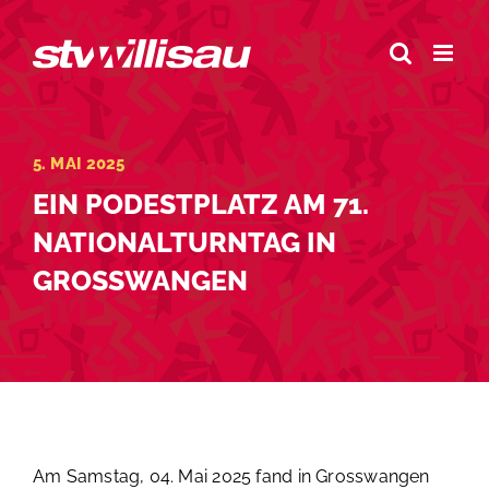
Zum
Inhalt
springen
5. MAI 2025
EIN PODESTPLATZ AM 71.
NATIONALTURNTAG IN
GROSSWANGEN
Am Samstag, 04. Mai 2025 fand in Grosswangen