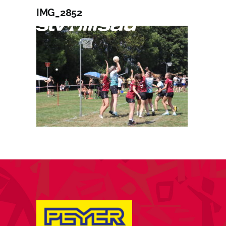
Zum
IMG_2852
Inhalt
A
springen