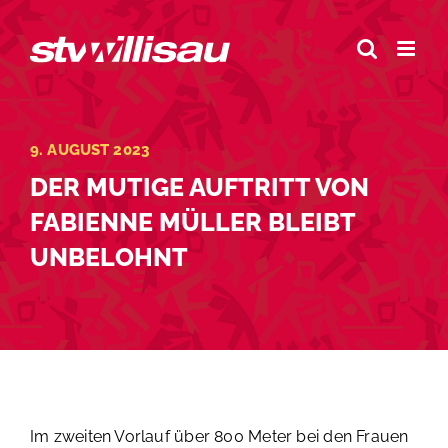
Zum
Inhalt
springen
9. AUGUST 2023
DER MUTIGE AUFTRITT VON
FABIENNE MÜLLER BLEIBT
UNBELOHNT
Im zweiten Vorlauf über 800 Meter bei den Frauen