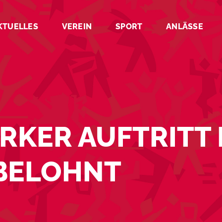
KTUELLES
VEREIN
SPORT
ANLÄSSE
ARKER AUFTRITT 
 BELOHNT