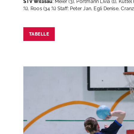
STV Willisau
: Meier (3), Portmann Livia (1), Kütte
%), Roos (34 %)
Staff: Peter Jan, Egli Denise, Cra
TABELLE