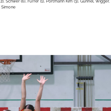
l (2), Schwer (6), Furrer (1), Portmann Kim (3), Günnel, Wigge
nz Simone