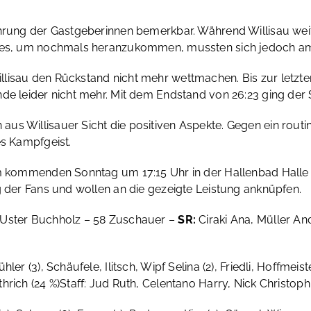
ahrung der Gastgeberinnen bemerkbar. Während Willisau weit
alles, um nochmals heranzukommen, mussten sich jedoch 
lisau den Rückstand nicht mehr wettmachen. Bis zur letzten
de leider nicht mehr. Mit dem Endstand von 26:23 ging der 
s Willisauer Sicht die positiven Aspekte. Gegen ein routin
es Kampfgeist.
am kommenden Sonntag um 17:15 Uhr in der Hallenbad Halle 
g der Fans und wollen an die gezeigte Leistung anknüpfen.
Uster Buchholz – 58 Zuschauer –
SR:
Ciraki Ana, Müller A
ler (3), Schäufele, Ilitsch, Wipf Selina (2), Friedli, Hoffmeiste
hrich (24 %)
Staff: Jud Ruth, Celentano Harry, Nick Christop