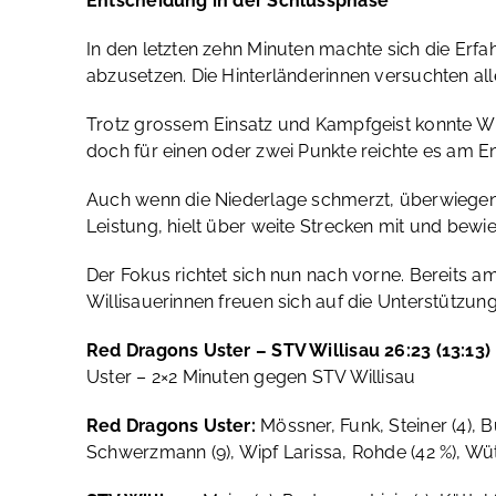
Entscheidung in der Schlussphase
In den letzten zehn Minuten machte sich die Erf
abzusetzen. Die Hinterländerinnen versuchten 
Trotz grossem Einsatz und Kampfgeist konnte Wil
doch für einen oder zwei Punkte reichte es am En
Auch wenn die Niederlage schmerzt, überwiegen au
Leistung, hielt über weite Strecken mit und bewi
Der Fokus richtet sich nun nach vorne. Bereits 
Willisauerinnen freuen sich auf die Unterstützun
Red Dragons Uster – STV Willisau 26:23 (13:13)
Uster – 2×2 Minuten gegen STV Willisau
Red Dragons Uster:
Mössner, Funk, Steiner (4), Büh
Schwerzmann (9), Wipf Larissa,
Rohde (42 %), Wüt