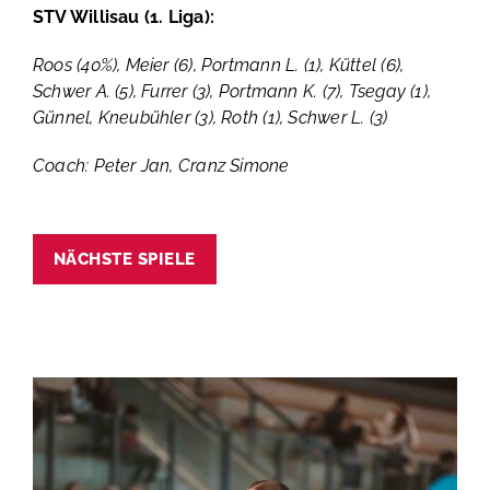
STV Willisau (1. Liga):
Roos (40%), Meier (6), Portmann L. (1), Küttel (6),
Schwer A. (5), Furrer (3), Portmann K. (7), Tsegay (1),
Günnel, Kneubühler (3), Roth (1), Schwer L. (3)
Coach: Peter Jan, Cranz Simone
NÄCHSTE SPIELE