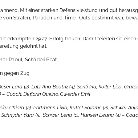
annend. Mit einer starken Defensivleistung und gut herausg
die von Strafen, Paraden und Time- Outs bestimmt war, bew
art erkämpften 29:27-Erfolg freuen. Damit feierten sie einen
ereitung gelohnt hat.
ar Raoul, Schädeli Beat
ten gegen Zug
er Lara (2), Lutz Ana Beatriz (4), Senti Iria, Koller Lisa, Grüter E
6) – Coach: Deflorin Quirino, Gwerder Emil
ier Chiara (2), Portmann Livia; Küttel Salome (4), Schwer Anja
3); Schnyder Yara (5), Schwer Lena (1), Hansen Leana (4) – Co