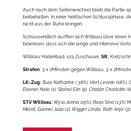
Auch nach dem Seitenwechsel blieb die Partie sp
beibehalten. In einer hektischen Schlussphase, 
nicht aus der Ruhe bringen.
Schlussendlich durften sich Willisau über einen h
bewiesen, dass sich die lange und intensive Vorb
Willisau Hallenbad, 123 Zuschauer,
SR:
Kretzschm
Strafen
: 3 x 2Minuten gegen Willisau, 3 x 2Minu
LK-Zug:
Buss Katharine ( 38%), Viert Leonie (18%), Ges
Elsener Nele (1), Stahel Elin (5), Chabin Charlotte (
STV Willisau:
Wyss Jorina (25%), Roos Sina (13%) Me
Melat, Günnel Julia (2), Wigger Linda, Roth Anja (