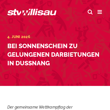
Zum
Inhalt
springen
4. JUNI 2026
BEI SONNENSCHEIN ZU
GELUNGENEN DARBIETUNGEN
IN DUSSNANG
Der gemeinsame Wettkampftag der