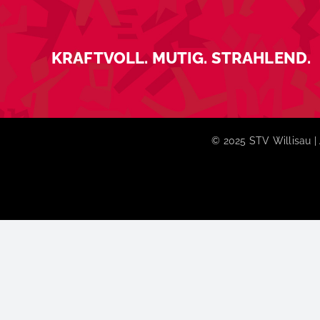
KRAFTVOLL. MUTIG. STRAHLEND.
© 2025 STV Willisau | 