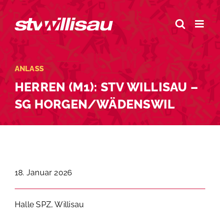
Zum
Inhalt
springen
ANLASS
HERREN (M1): STV WILLISAU –
SG HORGEN/WÄDENSWIL
18. Januar 2026
Halle SPZ, Willisau