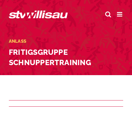
Zum
Inhalt
springen
ANLASS
FRITIGSGRUPPE
SCHNUPPERTRAINING