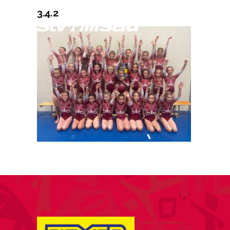
Zum
3.4.2
Inhalt
A
springen