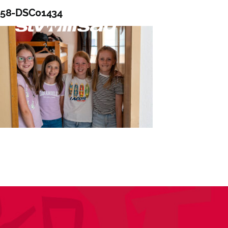
Zum
58-DSC01434
Inhalt
springen