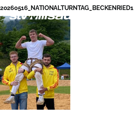
Zum
20260516_NATIONALTURNTAG_BECKENRIED1
Inhalt
springen